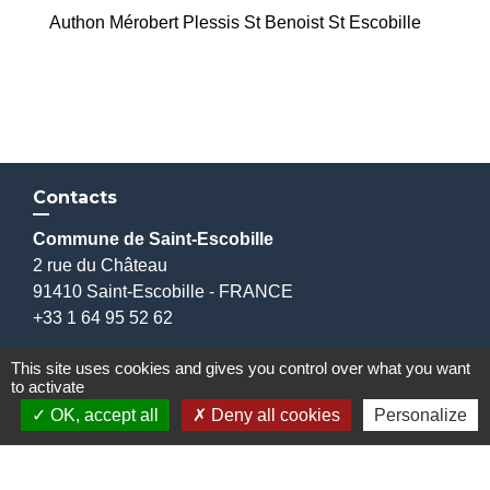
Authon Mérobert Plessis St Benoist St Escobille
Contacts
Commune de Saint-Escobille
2 rue du Château
91410 Saint-Escobille - FRANCE
+33 1 64 95 52 62
This site uses cookies and gives you control over what you want
Horaires d'ouverture
to activate
Lundi et Vendredi : 8h30 à 12h00
OK, accept all
Deny all cookies
Personalize
Mardi : 13h30 à 17h00
Jeudi : 13h30 à 18h00