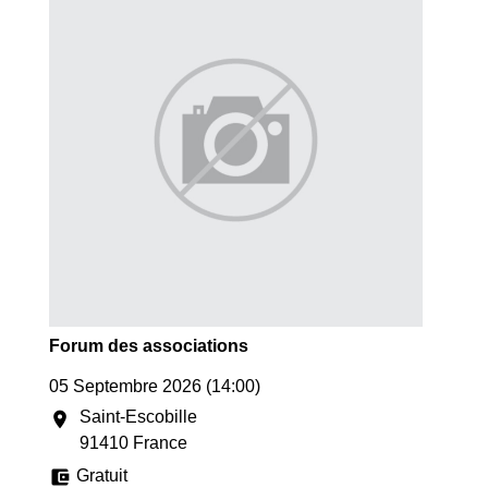
Forum des associations
05 Septembre 2026 (14:00)
Saint-Escobille
location_on
91410 France
account_balance_wallet
Gratuit