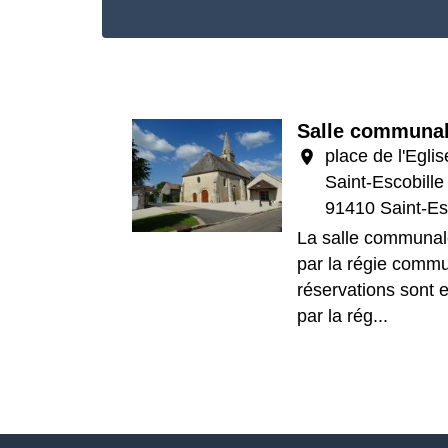
Salle communa
place de l'Egli
location_on
Saint-Escobille
91410 Saint-Es
La salle communal
par la régie commu
réservations sont 
par la rég...