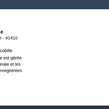
le
se - 91410
cobille
e est gérée
nale et les
enregistrées