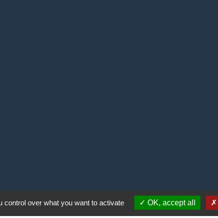
 control over what you want to activate
OK, accept all
alité
-
Accessibilité
-
Plan du site
-
Gestion des cookie